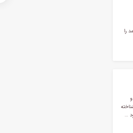
د را
 و
ناخته
...