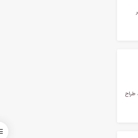
 مد شاهد تحولی شگرف بود. پل پوآره (Paul Poiret)، طراح